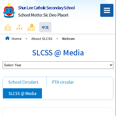
Shun Lee Catholic Secondary School
School Motto: Sic Deo Placet
Home
Sitemap
Contact Us
中文
Home
>
About SLCSS
>
Notices
SLCSS @ Media
School Circulars
PTA circular
SLCSS @ Media