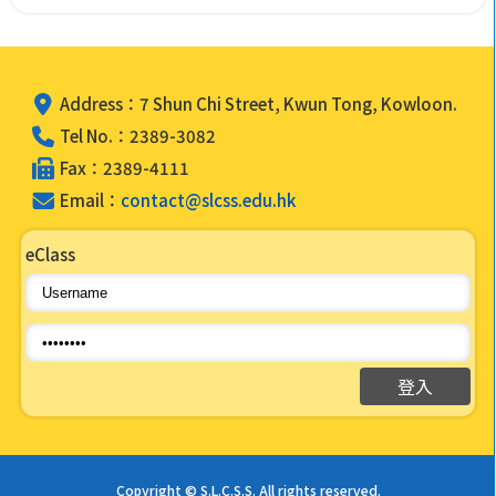
Address：7 Shun Chi Street, Kwun Tong, Kowloon.
Tel No.：2389-3082
Fax：2389-4111
Email：
contact@slcss.edu.hk
eClass
Copyright © S.L.C.S.S. All rights reserved.