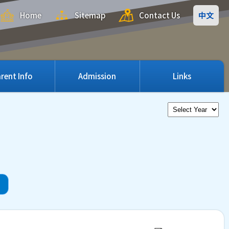
Home
Sitemap
Contact Us
中文
rent Info
Admission
Links