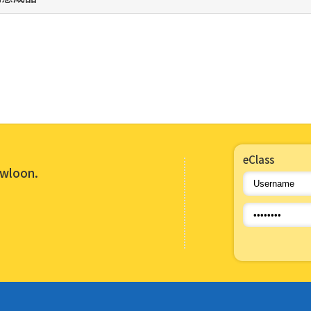
eClass
owloon.