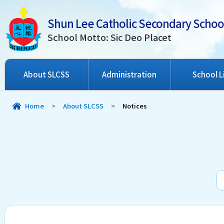
Shun Lee Catholic Secondary Schoo
School Motto: Sic Deo Placet
About SLCSS
Administration
School L
Home
>
About SLCSS
>
Notices