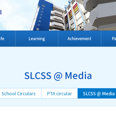
l
ife
Learning
Achievement
Pa
SLCSS @ Media
School Circulars
PTA circular
SLCSS @ Media