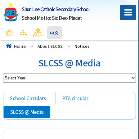
Shun Lee Catholic Secondary School
School Motto: Sic Deo Placet
Home
Sitemap
Contact Us
中文
Home
>
About SLCSS
>
Notices
SLCSS @ Media
School Circulars
PTA circular
SLCSS @ Media