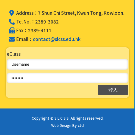
Address：7 Shun Chi Street, Kwun Tong, Kowloon.
Tel No.：2389-3082
Fax：2389-4111
Email：
contact@slcss.edu.hk
eClass
Copyright © S.L.C.S.S. All rights reserved.
Web Design By ctd