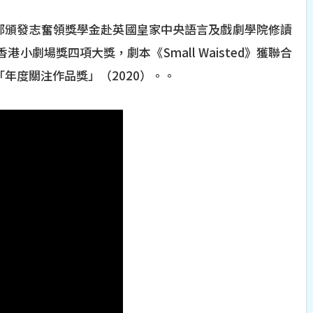
務部頒發志奮領獎學金赴英國皇家中央語言及戲劇學院修讀
劇場獎四項大獎，劇本《Small Waisted》獲聯合
年度關注作品獎」（2020）。。