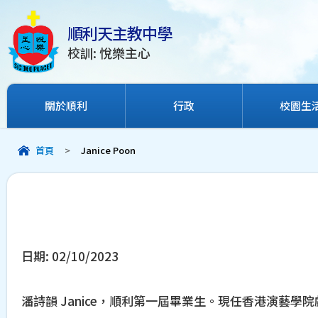
順利天主教中學
校訓: 悅樂主心
關於順利
行政
校園生
首頁
>
Janice Poon
日期:
02/10/2023
潘詩韻 Janice，順利第一屆畢業生。現任香港演藝