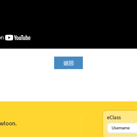
返回
eClass
owloon.