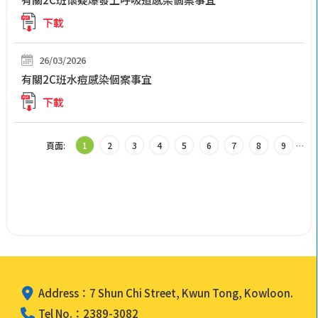
下載
26/03/2026
有關2C班水痘感染個案事宜
下載
頁面:
1
2
3
4
5
6
7
8
9
…
Address：7 Shun Chi Street, Kwun Tong, Kowloon.
Tel No.：2389-3082