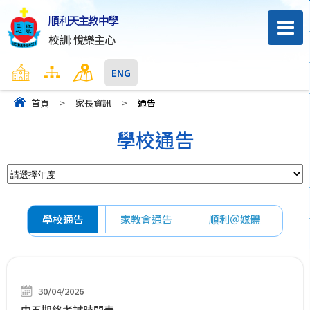
順利天主教中學
校訓: 悅樂主心
主頁
網頁地圖
聯絡我們
ENG
首頁
>
家長資訊
>
通告
學校通告
學校通告
家教會通告
順利＠媒體
30/04/2026
中五期終考試時間表