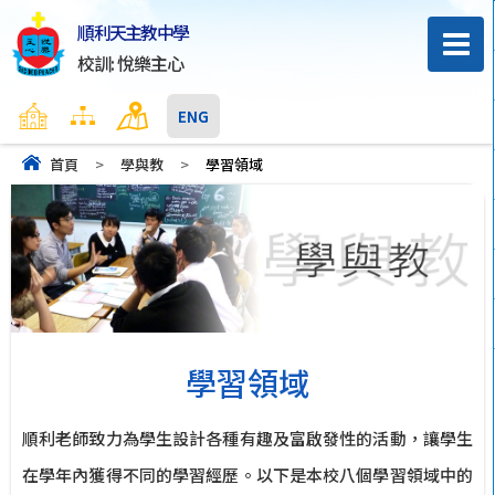
順利天主教中學
校訓: 悅樂主心
主頁
網頁地圖
聯絡我們
ENG
首頁
>
學與教
>
學習領域
學習領域
順利老師致力為學生設計各種有趣及富啟發性的活動，讓學生
在學年內獲得不同的學習經歷。以下是本校八個學習領域中的