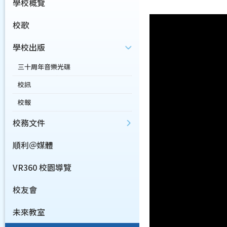
學校概覽
校歌
學校出版
三十周年音樂光碟
校訊
校報
校務文件
順利＠媒體
VR360 校園導覽
校友會
未來教室