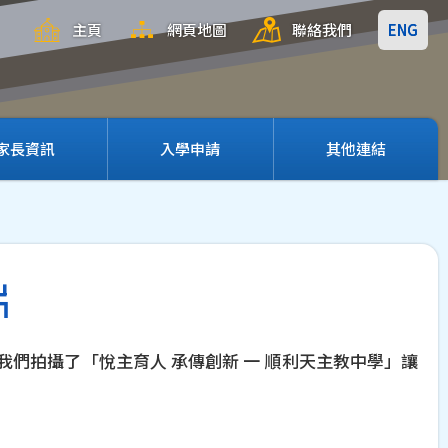
主頁
網頁地圖
聯絡我們
ENG
家長資訊
入學申請
其他連結
片
們拍攝了「悅主育人 承傳創新 一 順利天主教中學」讓