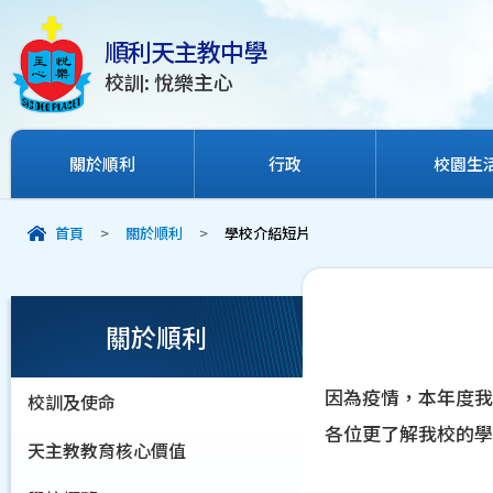
順利天主教中學
校訓: 悅樂主心
關於順利
行政
校園生
首頁
>
關於順利
>
學校介紹短片
關於順利
因為疫情，本年度我
校訓及使命
各位更了解我校的學
天主教教育核心價值