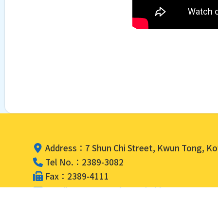
Address：7 Shun Chi Street, Kwun Tong, K
Tel No.：2389-3082
Fax：2389-4111
Email：
contact@slcss.edu.hk