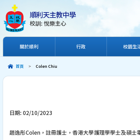
順利天主教中學
校訓: 悅樂主心
關於順利
行政
校園生
首頁
>
Colen Chiu
日期:
02/10/2023
趙逸彤Colen，註冊護士，香港大學護理學學士及碩