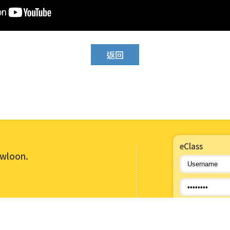
返回
eClass
owloon.