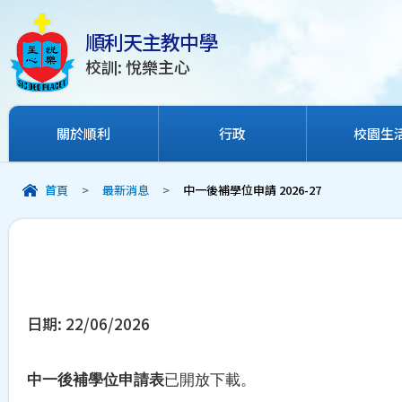
順利天主教中學
校訓: 悅樂主心
關於順利
行政
校園生
首頁
>
最新消息
>
中一後補學位申請 2026-27
日期:
22/06/2026
中一後補學位申請表
已開放下載。