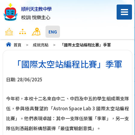
順利天主教中學
校訓: 悅樂主心
主頁
網頁地圖
聯絡我們
ENG
首頁
>
成就亮點
>
「國際太空站編程比賽」季軍
「國際太空站編程比賽」季軍
日期:
28/06/2025
今年初，本校十二名來自中二、中四及中五的學生組成兩支隊
伍，參與極具聲望的「Astron Space Lab 3 國際太空站編程
比賽」。他們表現卓越：其中一支隊伍榮獲「季軍」，另一支
隊伍則憑藉創新構想贏得「最佳實驗創意獎」。