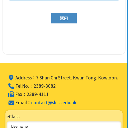
返回
Address：7 Shun Chi Street, Kwun Tong, Kowloon.
Tel No.：2389-3082
Fax：2389-4111
Email：
contact@slcss.edu.hk
eClass