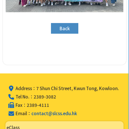
Back
Address：7 Shun Chi Street, Kwun Tong, Kowloon.
Tel No.：2389-3082
Fax：2389-4111
Email：
contact@slcss.edu.hk
eClass