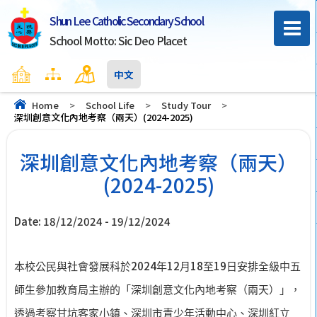
Shun Lee Catholic Secondary School
School Motto: Sic Deo Placet
Home
Sitemap
Contact Us
中文
Home
>
School Life
>
Study Tour
>
深圳創意文化內地考察（兩天）(2024-2025)
深圳創意文化內地考察（兩天）
(2024-2025)
Date:
18/12/2024
-
19/12/2024
2024
12
18
19
本校公民與社會發展科於
年
月
至
日安排全級中五
師生參加教育局主辦的「深圳創意文化內地考察（兩天）」，
透過考察甘坑客家小鎮、深圳市青少年活動中心、深圳紅立