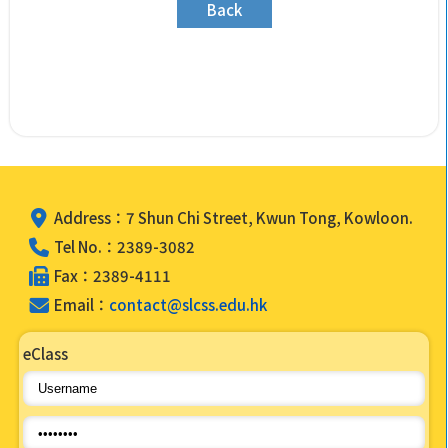
Back
Address：7 Shun Chi Street, Kwun Tong, Kowloon.
Tel No.：2389-3082
Fax：2389-4111
Email：
contact@slcss.edu.hk
eClass