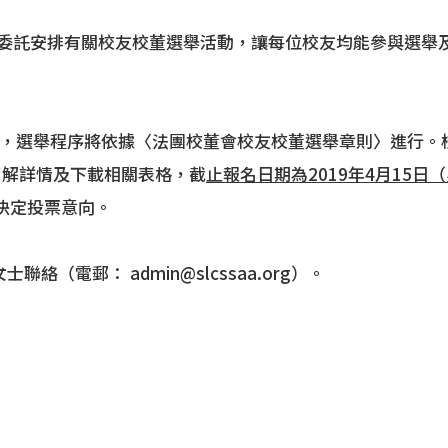
及委託安排有關校友校董選舉活動，讓每位校友均能參與選舉
，選舉程序將依據〈法團校董會校友校董選舉章則〉進行。
解詳情及下載相關表格，截
止報名日期為2019年4月15日
決定投票意向。
電郵： admin@slcssaa.org）。