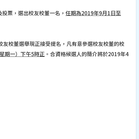
及投票，選出校友校董一名，
任期為2019年9月1日至
校友校董選舉現正接受提名，凡有意參選校友校董的校
（星期一）下午5時正
。合資格候選人的簡介將於2019年4