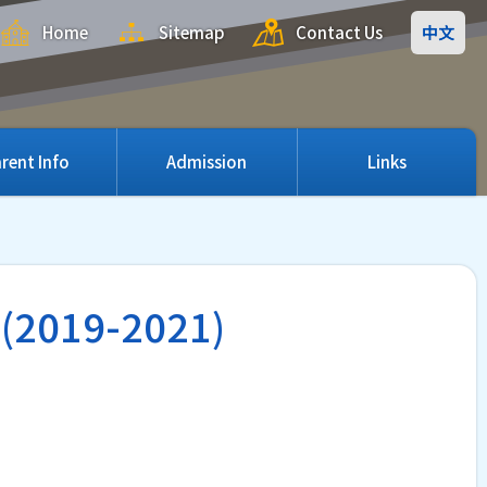
Home
Sitemap
Contact Us
中文
rent Info
Admission
Links
19-2021)