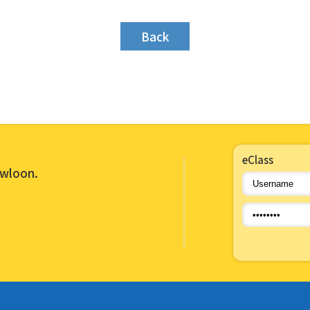
Back
eClass
owloon.