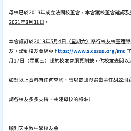
母校已於2013年成立法團校董會，本會獲校董會確認
2021年8月31日
。
本會謹訂於
2019年5月4日（星期六）舉行校友校董選舉
友，請到校友會網頁
https://www.slcssaa.org/imc
了
月17日（星期三）起於校友會網頁附載，供校友查閱以
如對以上資料有任何查詢，請以電郵與選舉主任胡翠珊女士聯絡（
請各校友多多支持，共建母校的將來!
順利天主教中學校友會