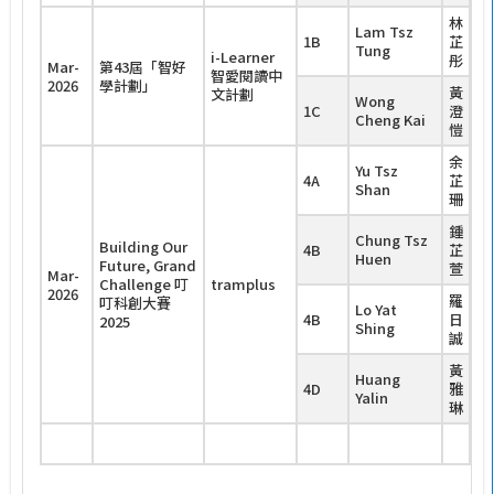
林
Lam Tsz
1B
芷
Tung
i-Learner
彤
Mar-
第43屆「智好
智愛閱讀中
優
2026
學計劃」
黃
文計劃
Wong
1C
澄
Cheng Kai
愷
余
Yu Tsz
4A
芷
Shan
珊
2n
Ru
鍾
Chung Tsz
Building Our
Up
4B
芷
Huen
Future, Grand
Ch
萱
Mar-
Challenge 叮
tramplus
Di
2026
羅
叮科創大賽
Be
Lo Yat
4B
日
2025
So
Shing
誠
Im
A
黃
Huang
4D
雅
Yalin
琳