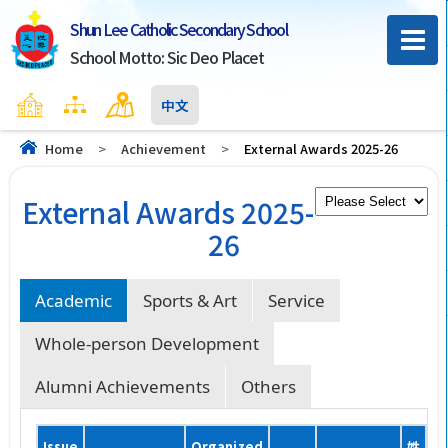
Shun Lee Catholic Secondary School
School Motto: Sic Deo Placet
Home
Sitemap
Contact Us
中文
Home
>
Achievement
>
External Awards 2025-26
External Awards 2025-
26
Academic
Sports & Art
Service
Whole-person Development
Alumni Achievements
Others
Issue
Organized
姓