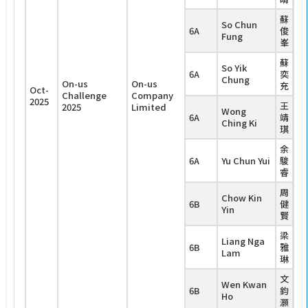
C
蘇
So Chun
6A
俊
Fung
峯
蘇
So Yik
6A
奕
Chung
On-us
On-us
充
Oct-
Challenge
Company
2025
王
2025
Limited
Wong
6A
靖
Ching Ki
琪
余
6A
Yu Chun Yui
駿
睿
周
Chow Kin
6B
健
Yin
賢
Be
Pr
梁
Liang Nga
6B
雅
Lam
琳
文
Wen Kwan
6B
鈞
Ho
灝