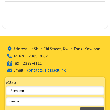
Address：7 Shun Chi Street, Kwun Tong, Kowloon.
Tel No.：2389-3082
Fax：2389-4111
Email：
contact@slcss.edu.hk
eClass